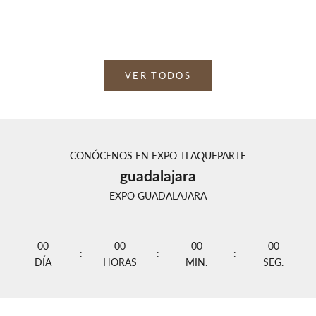
Morado
B
VER TODOS
CONÓCENOS EN EXPO TLAQUEPARTE
guadalajara
EXPO GUADALAJARA
00
00
00
00
:
:
:
DÍA
HORAS
MIN.
SEG.