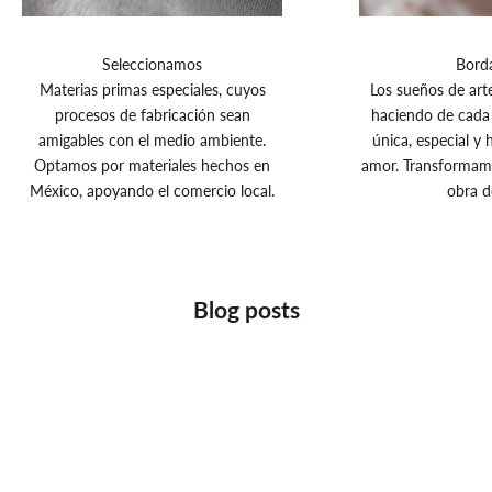
n
u
e
Seleccionamos
Bord
s
Materias primas especiales, cuyos
Los sueños de art
t
procesos de fabricación sean
haciendo de cada
r
amigables con el medio ambiente.
única, especial 
o
Optamos por materiales hechos en
amor. Transformamo
N
México, apoyando el comercio local.
obra d
e
w
s
l
e
Blog posts
t
t
e
r
y
r
e