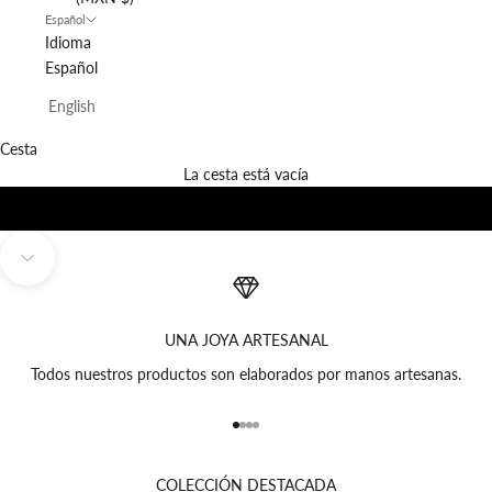
Español
Idioma
Español
English
Cesta
La cesta está vacía
GUAYABERAS
CAMISAS
Activar sonido del vídeo
Navegar a la siguiente sección
UNA JOYA ARTESANAL
Todos nuestros productos son elaborados por manos artesanas.
Ir al artículo 1
Ir al artículo 2
Ir al artículo 3
Ir al artículo 4
COLECCIÓN DESTACADA