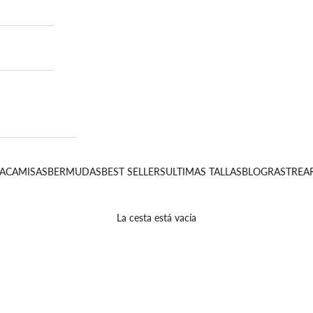
A
CAMISAS
BERMUDAS
BEST SELLERS
ULTIMAS TALLAS
BLOG
RASTREA
La cesta está vacía