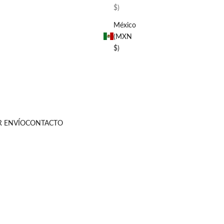
$)
México
(MXN
$)
R ENVÍO
CONTACTO