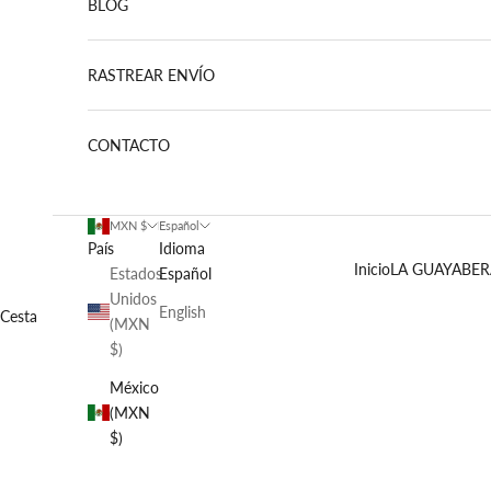
BLOG
RASTREAR ENVÍO
CONTACTO
MXN $
Español
País
Idioma
Inicio
LA GUAYABER
Estados
Español
Unidos
English
Cesta
(MXN
$)
México
(MXN
$)