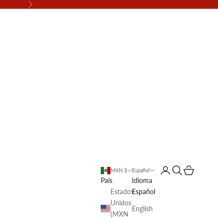
Siguiente
Abrir página de la 
Abrir búsqueda
Abrir cesta
MXN $
Español
País
Idioma
Estados
Español
Unidos
English
(MXN