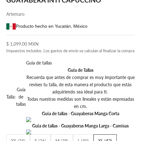
Artemaro
Producto hecho en Yucatán, México
Precio de oferta
$ 1,099.00 MXN
Impuestos incluidos. Los
gastos de envío
se calculan al finalizar la compra
Guia de tallas
Guía de Tallas
Recuerda que antes de comprar es muy importante que
revises tu talla, de esta manera el producto que estás
Guía
adquiriendo sea ideal para ti.
Talla:
de
Todas nuestras medidas son lineales y están expresadas
tallas
en cm.
Guia de tallas - Guayaberas Manga Corta
Guia de tallas - Guayaberas Manga Larga - Camisas
XS (34)
S (36)
M (38)
L (40)
XL (42)