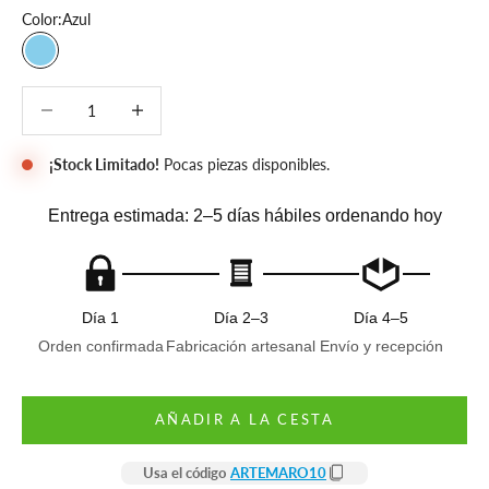
Color:
Azul
Azul
Reducir cantidad
Reducir cantidad
¡Stock Limitado!
Pocas piezas disponibles.
Entrega estimada: 2–5 días hábiles ordenando hoy
Día 1
Día 2–3
Día 4–5
Orden confirmada
Fabricación artesanal
Envío y recepción
AÑADIR A LA CESTA
Usa el código
ARTEMARO10