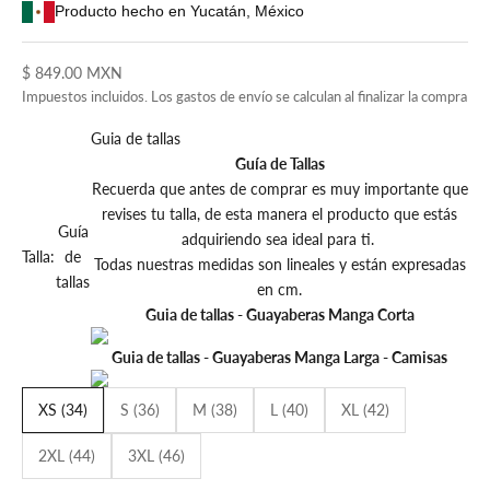
Producto hecho en Yucatán, México
Precio de oferta
$ 849.00 MXN
Impuestos incluidos. Los
gastos de envío
se calculan al finalizar la compra
Guia de tallas
Guía de Tallas
Recuerda que antes de comprar es muy importante que
revises tu talla, de esta manera el producto que estás
Guía
adquiriendo sea ideal para ti.
Talla:
de
Todas nuestras medidas son lineales y están expresadas
tallas
en cm.
Guia de tallas - Guayaberas Manga Corta
Guia de tallas - Guayaberas Manga Larga - Camisas
XS (34)
S (36)
M (38)
L (40)
XL (42)
2XL (44)
3XL (46)