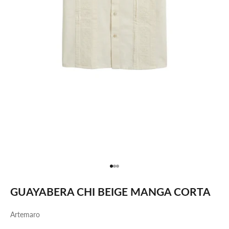
Ir al artículo 1
Ir al artículo 2
Ir al artículo 3
GUAYABERA CHI BEIGE MANGA CORTA
Artemaro